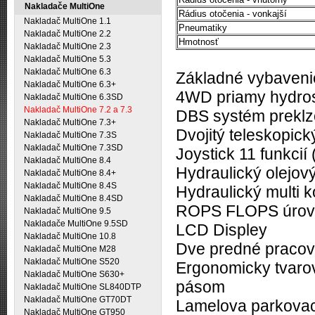
Nakladače MultiOne
Rádius otočenia - vonkajší
Nakladač MultiOne 1.1
Pneumatiky
Nakladač MultiOne 2.2
Hmotnosť
Nakladač MultiOne 2.3
Nakladač MultiOne 5.3
Nakladač MultiOne 6.3
Základné vybavenie
Nakladač MultiOne 6.3+
4WD priamy hydros
Nakladač MultiOne 6.3SD
Nakladač MultiOne 7.2 a 7.3
DBS systém preklz
Nakladač MultiOne 7.3+
Dvojitý teleskopic
Nakladač MultiOne 7.3S
Nakladač MultiOne 7.3SD
Joystick 11 funkcií
Nakladač MultiOne 8.4
Hydraulický olejový
Nakladač MultiOne 8.4+
Nakladač MultiOne 8.4S
Hydraulický multi 
Nakladač MultiOne 8.4SD
ROPS FLOPS úrov
Nakladač MultiOne 9.5
Nakladače MultiOne 9.5SD
LCD Displey
Nakladač MultiOne 10.8
Dve predné pracov
Nakladač MultiOne M28
Nakladač MultiOne S520
Ergonomicky tvaro
Nakladač MultiOne S630+
pásom
Nakladač MultiOne SL840DTP
Nakladač MultiOne GT70DT
Lamelova parkovac
Nakladač MultiOne GT950