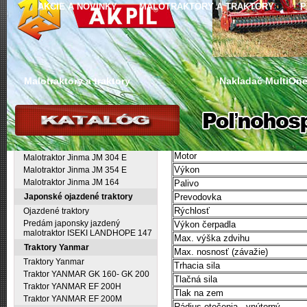
AKCIE A NOVINKY
MALOTRAKTORY A TRAKTORY
P
Nachádzate sa:
hlavná stránka
Malotraktory a traktory
Malotraktory a traktory
Nakladač MultiOne 
Traktory Jinma
Malotraktory Jinma
Technické údaje:
Malotraktor Jinma JM 204 E
Model
Malotraktor Jinma JM 244 E
Motor
Malotraktor Jinma JM 304 E
Výkon
Malotraktor Jinma JM 354 E
Malotraktor Jinma JM 164
Palivo
Japonské ojazdené traktory
Prevodovka
Rýchlosť
Ojazdené traktory
Predám japonsky jazdený
Výkon čerpadla
malotraktor ISEKI LANDHOPE 147
Max. výška zdvihu
Traktory Yanmar
Max. nosnosť (závažie)
Traktory Yanmar
Trhacia sila
Traktor YANMAR GK 160- GK 200
Tlačná sila
Traktor YANMAR EF 200H
Tlak na zem
Traktor YANMAR EF 200M
Rádius otočenia - vnútorný