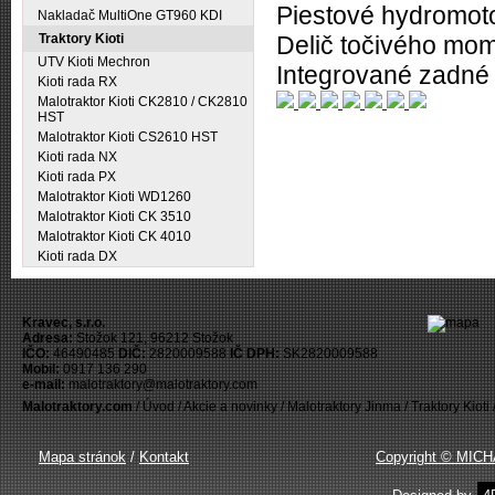
Piestové hydromoto
Nakladač MultiOne GT960 KDI
Traktory Kioti
Delič točivého mo
UTV Kioti Mechron
Integrované zadné
Kioti rada RX
Malotraktor Kioti CK2810 / CK2810
HST
Malotraktor Kioti CS2610 HST
Kioti rada NX
Kioti rada PX
Malotraktor Kioti WD1260
Malotraktor Kioti CK 3510
Malotraktor Kioti CK 4010
Kioti rada DX
Kravec, s.r.o.
Adresa:
Stožok 121, 96212 Stožok
IČO:
46490485
DIČ:
2820009588
IČ DPH:
SK2820009588
Mobil:
0917 136 290
e-mail:
malotraktory@malotraktory.com
Malotraktory.com
/
Úvod
/
Akcie a novinky
/
Malotraktory Jinma
/
Traktory Kioti
Mapa stránok
/
Kontakt
Copyright © MIC