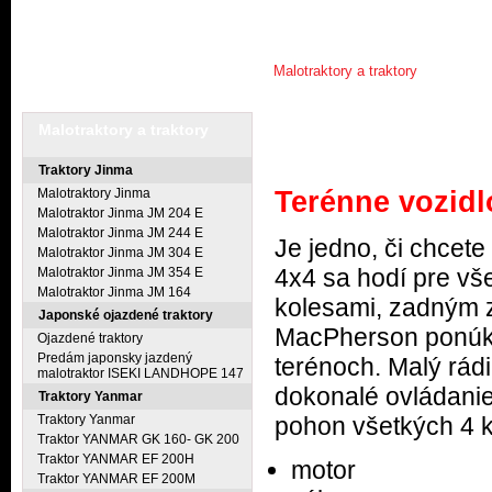
AKCIE A NOVINKY
MALOTRAKTORY A TRAKTORY
P
Nachádzate sa:
hlavná stránka
Malotraktory a traktory
Malotraktory a traktory
UTV Kioti Mechron
Traktory Jinma
Malotraktory Jinma
Terénne vozidl
Malotraktor Jinma JM 204 E
Malotraktor Jinma JM 244 E
Je jedno, či chcete
Malotraktor Jinma JM 304 E
4x4 sa hodí pre vš
Malotraktor Jinma JM 354 E
Malotraktor Jinma JM 164
kolesami, zadným 
Japonské ojazdené traktory
MacPherson ponúka 
Ojazdené traktory
Predám japonsky jazdený
terénoch. Malý rád
malotraktor ISEKI LANDHOPE 147
dokonalé ovládanie
Traktory Yanmar
Traktory Yanmar
pohon všetkých 4 k
Traktor YANMAR GK 160- GK 200
Traktor YANMAR EF 200H
motor 3-vale
Traktor YANMAR EF 200M