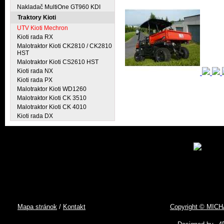
Nakladač MultiOne GT960 KDI
Traktory Kioti
UTV Kioti Mechron
Kioti rada RX
Malotraktor Kioti CK2810 / CK2810
HST
Malotraktor Kioti CS2610 HST
Kioti rada NX
Kioti rada PX
Malotraktor Kioti WD1260
Malotraktor Kioti CK 3510
Malotraktor Kioti CK 4010
Kioti rada DX
Kravec, s.r.o.
Adresa:
Stožok 121, 96212 Stožok
IČO:
46490485
DIČ:
2820009588
IČ DPH:
SK2820009588
Mobil:
0917 136 290
e-mail:
malotraktory@malotraktory.com
Malotraktory.com
/
Úvod
/
Akcie a novinky
/
Malotraktory Jinma
/
Traktory Kioti
Mapa stránok
/
Kontakt
Copyright © MIC