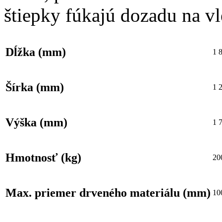
štiepky fúkajú dozadu na vl
Dĺžka (mm)
1 
Šírka (mm)
1 
Výška (mm)
1 
Hmotnosť (kg)
20
Max. priemer drveného materiálu (mm)
10