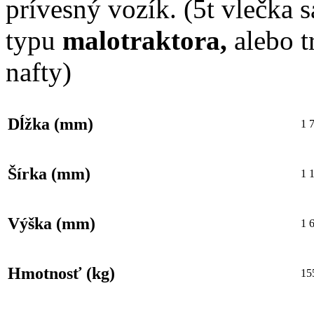
prívesný vozík. (5t vlečka s
typu
malotraktora,
alebo tr
nafty)
Dĺžka (mm)
1 
Šírka (mm)
1 
Výška (mm)
1 
Hmotnosť (kg)
15