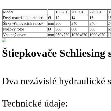
Model
105 ZX
200 ZX
220 ZX
3
Drvý material do priemeru
Ø
12
14
16
1
Šírka vťahovacích valcov
mm
200
240
240
2
Nožový rotor
Ø
600
660
660
6
Vstupný otvor
mm
950x730
1030x830
1090x970
1
Štiepkovače Schliesing
Dva nezávislé hydraulické s
Technické údaje: