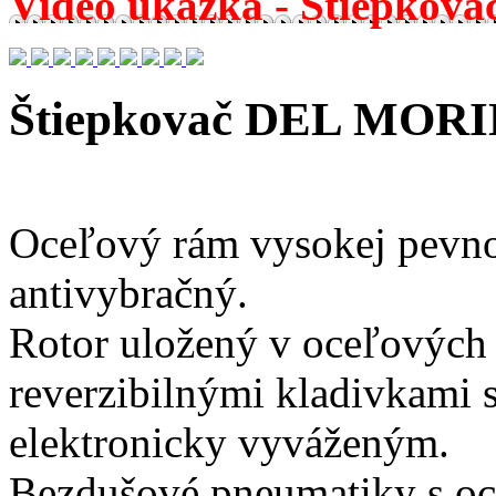
Video ukážka - Štiepkov
Štiepkovač DEL MORI
Oceľový rám vysokej pevno
antivybračný.
Rotor uložený v oceľových 
reverzibilnými kladivkami s
elektronicky vyváženým.
Bezdušové pneumatiky s oc