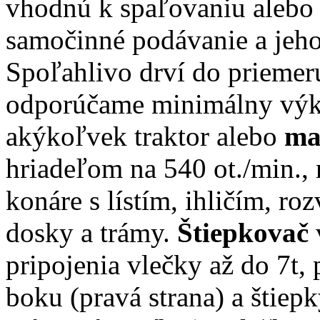
vhodnú k spaľovaniu alebo
samočinné podávanie a jeh
Spoľahlivo drví do priemeru
odporúčame minimálny výkon
akýkoľvek traktor alebo
ma
hriadeľom na 540 ot./min., 
konáre s lístím, ihličím, ro
dosky a trámy.
Štiepkovač
pripojenia vlečky až do 7t, 
boku (pravá strana) a štiep