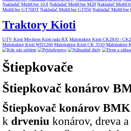
Nakladač MultiOne 10.8
Nakladač MultiOne M28
Nakladač MultiO
MultiOne GT70DT
Nakladač MultiOne GT950
Nakladač MultiOne
Traktory Kioti
UTV Kioti Mechron
Kioti rada RX
Malotraktor Kioti CK2810 / C
Malotraktor Kioti WD1260
Malotraktor Kioti CK 3510
Malotraktor 
Štiepkovače
Štiepkovač konárov B
Štiepkovač konárov BMK
k
drveniu
konárov, dreva 