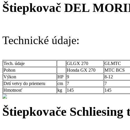
Štiepkovač DEL MORI
Technické údaje:
Tech. údaje
GLGX 270
GLMTC
Pohon
Honda GX 270
MTC BCS
Výkon
HP
9
8-12
Drtí vetvy do priemeru
cm
7
7
Hmotnosť
kg
145
145
Štiepkovače Schliesing