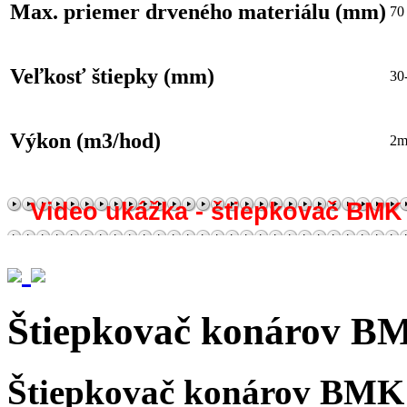
Max. priemer drveného materiálu (mm)
70
Veľkosť štiepky (mm)
30
Výkon (m3/hod)
2m
Video ukážka - štiepkovač BMK
Štiepkovač konárov B
Štiepkovač konárov BMK