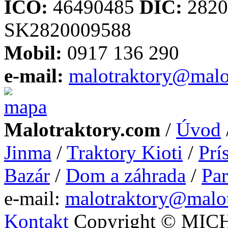
IČO:
46490485
DIČ:
2820
SK2820009588
Mobil:
0917 136 290
e-mail:
malotraktory@malo
Malotraktory.com
/
Úvod
Jinma
/
Traktory Kioti
/
Prí
Bazár
/
Dom a záhrada
/
Par
e-mail:
malotraktory@malo
Kontakt
Copyright © MIC