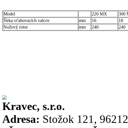
Model
220 MX
300
Šírka vťahovacích valcov
mm
16
18
Nožový rotor
mm
240
240
Kravec, s.r.o.
Adresa:
Stožok 121, 96212