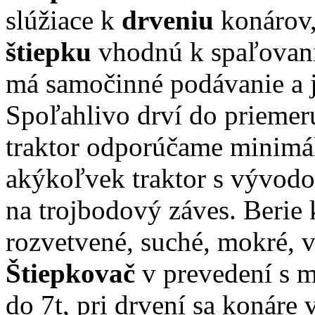
slúžiace k
drveniu
konárov,
štiepku
vhodnú k spaľovani
má samočinné podávanie a 
Spoľahlivo drví do priemer
traktor odporúčame minimál
akýkoľvek traktor s vývodo
na trojbodový záves. Berie k
rozvetvené, suché, mokré, 
Štiepkovač
v prevedení s 
do 7t, pri drvení sa konáre 