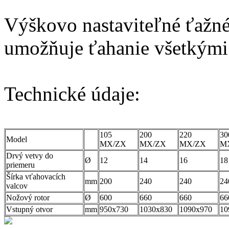
Výškovo nastaviteľné ťažn
umožňuje ťahanie všetkými
Technické údaje:
105
200
220
30
Model
MX/ZX
MX/ZX
MX/ZX
M
Drvý vetvy do
Ø
12
14
16
18
priemeru
Šírka vťahovacích
mm
200
240
240
24
valcov
Nožový rotor
Ø
600
660
660
66
Vstupný otvor
mm
950x730
1030x830
1090x970
10