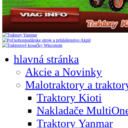
hlavná stránka
Akcie a Novinky
Malotraktory a traktor
Traktory Kioti
Nakladače MultiOn
Traktory Yanmar